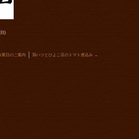
日)
休業日のご案内
鶏ハツとひよこ豆のトマト煮込み
→