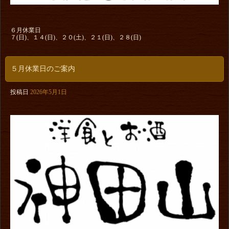
６月休業日
７(日)、１４(日)、２０(土)、２１(日)、２８(日)
５月休業日のご案内
投稿日
2026年5月1日