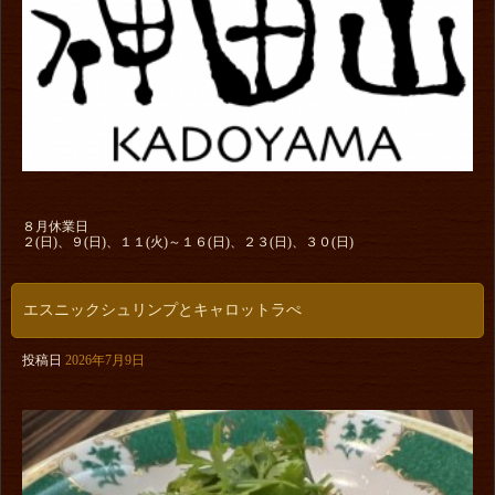
８月休業日
２(日)、９(日)、１１(火)～１６(日)、２３(日)、３０(日)
エスニックシュリンプとキャロットラぺ
投稿日
2026年7月9日