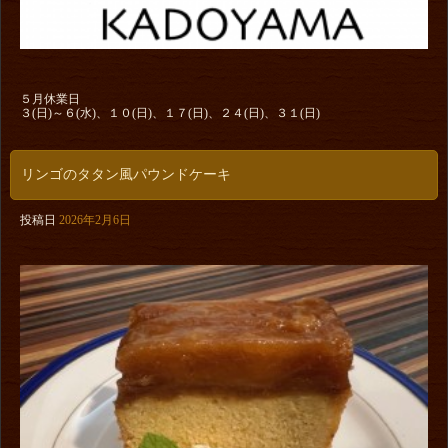
５月休業日
３(日)～６(水)、１０(日)、１７(日)、２４(日)、３１(日)
リンゴのタタン風パウンドケーキ
投稿日
2026年2月6日