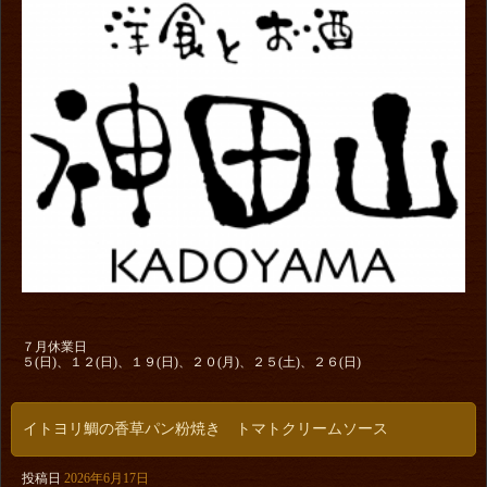
７月休業日
５(日)、１２(日)、１９(日)、２０(月)、２５(土)、２６(日)
イトヨリ鯛の香草パン粉焼き トマトクリームソース
投稿日
2026年6月17日