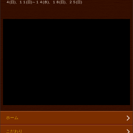
４(日)、１１(日)～１４(水)、１８(日)、２５(日)
ホーム
こだわり